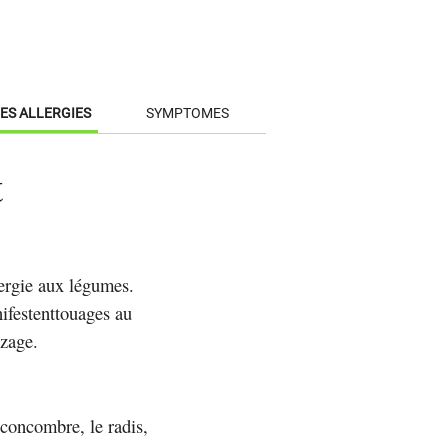
ES ALLERGIES
SYMPTOMES
t
lergie aux légumes.
ifestenttouages au
nzage.
 concombre, le radis,