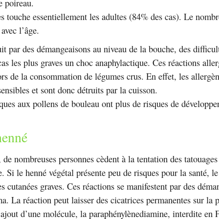
e poireau.
es touche essentiellement les adultes (84% des cas). Le nomb
avec l’âge.
uit par des démangeaisons au niveau de la bouche, des difficult
cas les plus graves un choc anaphylactique. Ces réactions alle
ors de la consommation de légumes crus. En effet, les allergèn
nsibles et sont donc détruits par la cuisson.
ques aux pollens de bouleau ont plus de risques de développe
 henné
, de nombreuses personnes cèdent à la tentation des tatouages
e. Si le henné végétal présente peu de risques pour la santé, le
es cutanées graves. Ces réactions se manifestent par des déma
ma. La réaction peut laisser des cicatrices permanentes sur la 
l’ajout d’une molécule, la paraphénylènediamine, interdite en 